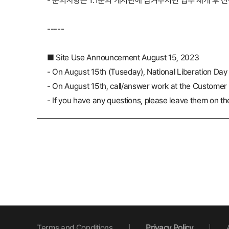
- 문의사항은 1:1문의 게시판에 남겨주시면 업무 재개 후
-----
■ Site Use Announcement August 15, 2023
- On August 15th (Tuseday), National Liberation Day 
- On August 15th, call/answer work at the Customer
- If you have any questions, please leave them on the
Terms and Conditions
|
Privacy Policy
|