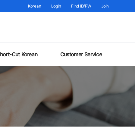
Korean
Login
Find ID/PW
Join
hort-Cut Korean
Customer Service