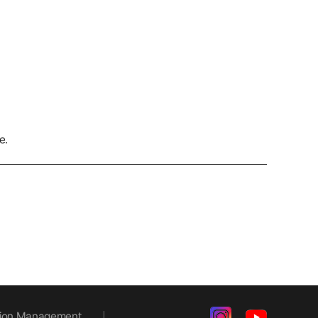
e.
ation Management
|