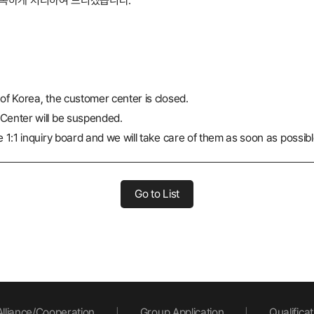
 신속하게 처리하여 드리겠습니다.
of Korea, the customer center is closed.
 Center will be suspended.
 1:1 inquiry board and we will take care of them as soon as possibl
Go to List
Alliance/Cooperation
|
Group Application
|
Qualific