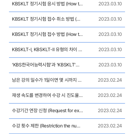
KBSKLT 정기시험 응시 방법 (How to take the KBSKLT regular test)
2023.03.10
KBSKLT 정기시험 접수 취소 방법 (How to cancel the KBSKLT regular test application)
2023.03.10
KBSKLT 정기시험 접수 방법 (How to register for KBSKLT regular test)
2023.03.10
KBSKLT-Ⅰ, KBSKLT-Ⅱ 유형의 차이 (Differences between KBSKLT-I and KBSKLT-II types)
2023.03.10
‘KBS한국어능력시험’과 ‘KBSKLT’는 다른 건가요? (Are “KBS Korean Language Test” and “KBSKLT” different?)
2023.03.10
남은 강의 일수가 1일이면 몇 시까지 수강이 가능한가요? (Until what time can I take the course if the remaining course period is one day?)
2023.02.24
재생 속도를 변경하여 수강 시 진도율 측정 (Measure the progress rate when taking a course by changing the playback speed)
2023.02.24
수강기간 연장 신청 (Request for extension of course period)
2023.02.24
수강 횟수 제한 (Restriction the number of times of learning)
2023.02.24