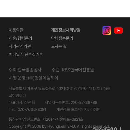
이용약관
개인정보처리방침
제휴/협력문의
단체접수문의
자격관리기관
오시는 길
이메일 무단수집거부
주최:한국방송공사
주관: KBS한국어진흥원
시행·운영: (주)형설이엠제이
서울특별시 마포구 월드컵북로 402 KGIT 상암센터 1212호 (주)형
설이엠제이
대표이사: 장진혁
사업자등록번호: 220-87-39788
TEL: 070-7666-8091
개인정보 보호책임자: 김정원
통신판매업 신고번호: 제2014-서울마포-0821호
Copyright ⓒ 2008 by Hyungseul EMJ. All rights reserved.